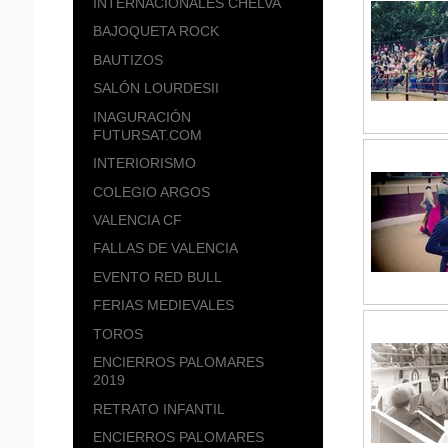
INTERNACIONALES CHELVA
BAJOQUETA ROCK
BAUTIZOS
SALÓN LOURDESII
INAGURACIÓN
FUTURSAT.COM
INTERIORISMO
COLEGIO ARGOS
VALENCIA CF
FALLAS DE VALENCIA
EVENTO RED BULL
FERIAS MEDIEVALES
TOROS
ENCIERROS PALOMARES
2019
RETRATO INFANTIL
ENCIERROS PALOMARES