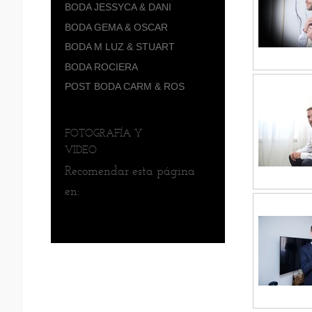
BODA JESSYCA & DANI
BODA GEMA & OSCAR
BODA M LUZ & STUART
BODA ROCIERA
POST BODA CARM & ROS
FOTOGRAFÍA Y
VIDEO
Recomendar esta página
en: