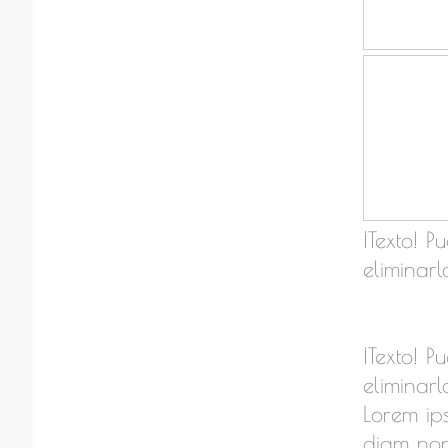
¡Texto! P
eliminarl
¡Texto! P
eliminarl
Lorem ips
diam non