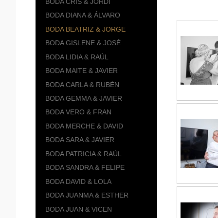
BODA CRIS & JORDI
BODA DIANA & ÁLVARO
BODA BEATRIZ & JORGE
BODA GISLENE & JOSÉ
BODA LIDIA & RAÚL
BODA MAITE & JAVIER
BODA CARLA & RUBÉN
BODA GEMMA & JAVIER
BODA VERO & FRAN
BODA MERCHE & DAVID
BODA SARA & JAVIER
BODA PATRICIA & RAÚL
BODA SANDRA & FELIPE
BODA DAVID & LOLA
BODA JUANMA & ESTHER
BODA JUAN & VICEN