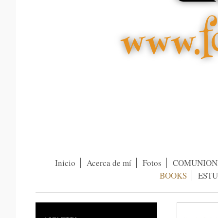
Inicio
Acerca de mí
Fotos
COMUNION
BOOKS
ESTU