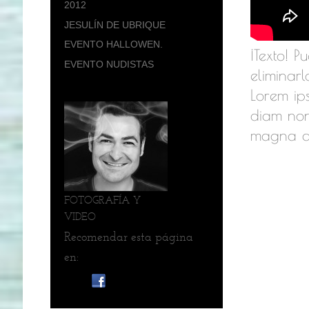
2012
JESULÍN DE UBRIQUE
EVENTO HALLOWEN.
¡Texto! P
EVENTO NUDISTAS
eliminarl
Lorem ips
diam non
magna a
FOTOGRAFÍA Y
VIDEO
Recomendar esta página
en: