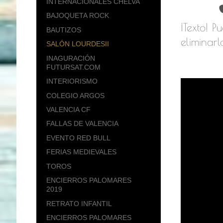
INTERNACIONALES CHELVA
BAJOQUETA ROCK
¡Texto! P
BAUTIZOS
eliminarl
SALÓN LOURDESII
INAGURACIÓN
FUTURSAT.COM
INTERIORISMO
COLEGIO ARGOS
VALENCIA CF
FALLAS DE VALENCIA
EVENTO RED BULL
FERIAS MEDIEVALES
TOROS
ENCIERROS PALOMARES
2019
RETRATO INFANTIL
ENCIERROS PALOMARES