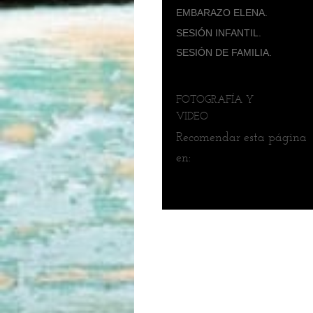
EMBARAZO ELENA.
SESIÓN INFANTIL.
SESIÓN DE FAMILIA.
FOTOGRAFÍA Y
VIDEO
Recomendar esta página
en: