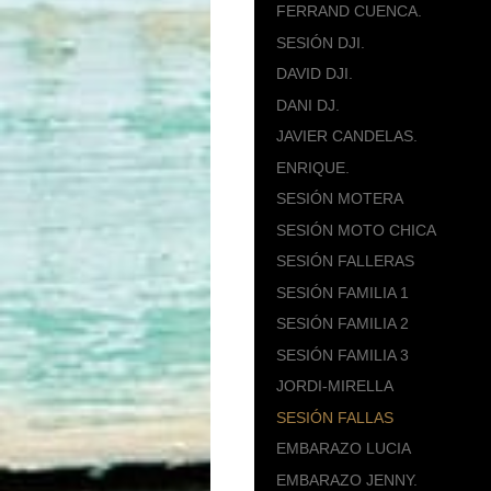
FERRAND CUENCA.
SESIÓN DJI.
DAVID DJI.
DANI DJ.
JAVIER CANDELAS.
ENRIQUE.
SESIÓN MOTERA
SESIÓN MOTO CHICA
SESIÓN FALLERAS
SESIÓN FAMILIA 1
SESIÓN FAMILIA 2
SESIÓN FAMILIA 3
JORDI-MIRELLA
SESIÓN FALLAS
EMBARAZO LUCIA
EMBARAZO JENNY.