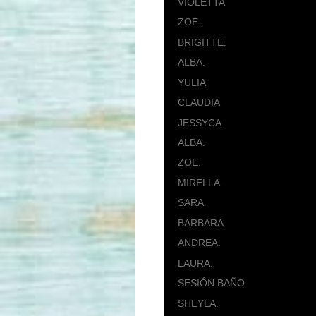
VIOLETTA
ZOE.
BRIGITTE.
ALBA.
YULIA
CLAUDIA
JESSYCA
ALBA.
ZOE.
MIRELLA
SARA
BARBARA.
ANDREA.
LAURA.
SESIÓN BAÑO
SHEYLA.