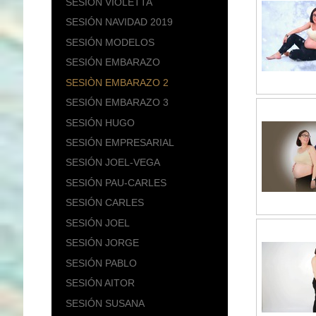
SESIÓN VIOLETTA
SESIÓN NAVIDAD 2019
SESIÓN MODELOS
SESIÓN EMBARAZO
SESIÒN EMBARAZO 2
SESIÓN EMBARAZO 3
SESIÓN HUGO
SESIÓN EMPRESARIAL
SESIÓN JOEL-VEGA
SESIÓN PAU-CARLES
SESIÓN CARLES
SESIÓN JOEL
SESIÓN JORGE
SESIÓN PABLO
SESIÓN AITOR
SESIÓN SUSANA