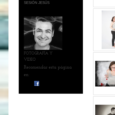
SESIÓN JESÚS
FOTOGRAFÍA Y
VIDEO
Recomendar esta página
en: