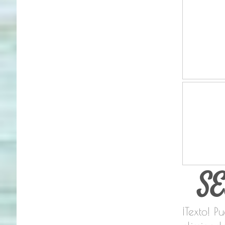
S
¡Texto! P