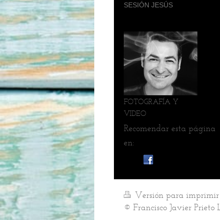
SESIÓN JESÚS
FOTOGRAFÍA Y
VIDEO
Recomendar esta página
en:
Versión para imprimi
© Francisco Javier Prieto