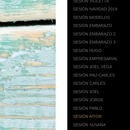
SESIÓN VIOLETTA
SESIÓN NAVIDAD 2019
SESIÓN MODELOS
SESIÓN EMBARAZO
SESIÒN EMBARAZO 2
SESIÓN EMBARAZO 3
SESIÓN HUGO
SESIÓN EMPRESARIAL
SESIÓN JOEL-VEGA
SESIÓN PAU-CARLES
SESIÓN CARLES
SESIÓN JOEL
SESIÓN JORGE
SESIÓN PABLO
SESIÓN AITOR
SESIÓN SUSANA